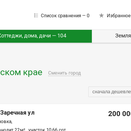
Список сравнения —
0
Избранное
Коттеджи, дома, дачи — 104
Земля
ском крае
Сменить город
сначала дешевле
 Заречная ул
200 00
овка,
нолит 22м² , участок 10.66 сот.