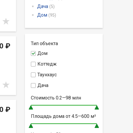
Дача
(5)
Дом
(95)
Тип объекта
0 ₽
Дом
Коттедж
Таунхаус
Дача
Стоимость
0.2—98
млн
0 ₽
Площадь дома от
4.5—600
м²