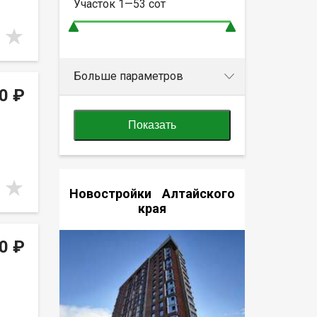
Участок
1—53
сот
Больше параметров
0 ₽
Показать
Новостройки Алтайского
края
0 ₽