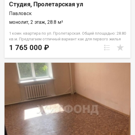
Студия, Пролетарская ул
Павловск
монолит, 2 этаж, 28.8 м²
1 комн. квартира по ул. Пролетарская. Общей площадью: 28.80
кв.м. Предлагаем отличный вариант как для первого жилья
так и вариант для сдачи в аренду (очень востребовано в
1 765 000 ₽
Павловске). Аренду НЕ рассматриваем! В квартире-студии
выполнен косметический ремонт- пластиковые окна, новые
батареи, на полу линолеум. Установлены счетчики на воду и
электричество. Канализация местная. В шаговой доступности
детский сад, школа, автовокзал, вся необходимая
инфраструктура. Здание после капитального ремонта. Форма
расчета- наличные, ипотека, сертификаты. Рассмотрим обмен
на квартиру в Барнауле. АГЕНТСТВО НЕДВИЖИМОСТИ
ЖИЛФОНД * Официальный партнёр всех ведущих банков
(преференции от банка по ставке, экономия на страховке) *
Оформление ипотеки- семейная ипотека, вторичный рынок,
дома, IT-ипотека * Сопровождение сделки по строительству
дома Вашей мечты- выбор застройщика, согласование
проекта, подбор земельного участка, ввод в эксплуатацию
дома * Бронирование и сопровождение сделки при покупке