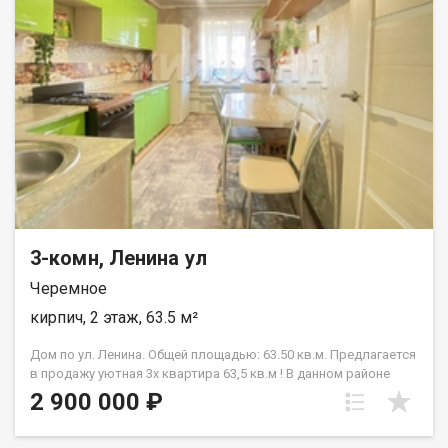
(можно под баню) Крыша дома новая. Вся инфраструктура
рядом- Остановка. В шаговой доступности школа, детский
сад, магазины. ОЧЕНЬ ХОРОШИЙ ВАРИАНТ! НЕ УПУСТИТЕ СВОЙ
ШАНС! ЗВОНИТЕ! ВСЕ РАССКАЖЕМ И ПОКАЖЕМ! Реальному
покупателю, хороший торг!! Возможен обмен на вашу
недвижимость. Возможна продажа в рассрочку. При звонке,
пожалуйста, сообщите номер варианта - JV003022110913.
3-комн, Ленина ул
Черемное
кирпич, 2 этаж, 63.5 м²
Дом по ул. Ленина. Общей площадью: 63.50 кв.м. Предлагается
в продажу уютная 3х квартира 63,5 кв.м ! В данном районе
подобных предложений НЕТ ! ПРЕИМУЩЕСТВА КВАРТИРЫ-
2 900 000 ₽
-Очень ТЕПЛАЯ, СВЕТЛАЯ, УЮТНАЯ ! -Комфортный 2-й этаж !
-Большая кухня 9,2 кв.м. ! -Все комнаты изолированные !