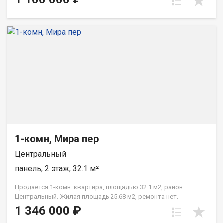
ремонта.
1-комн, Мира пер
Центральный
панель, 2 этаж, 32.1 м²
Продается 1-комн. квартира, площадью 32.1 м2, район
Центральный. Жилая площадь 25.68 м2, ремонта нет.
Квартира располагается на 2 этаже 2-этажного панельного
1 346 000 ₽
дома 1966 года постройки. Отдел продаж