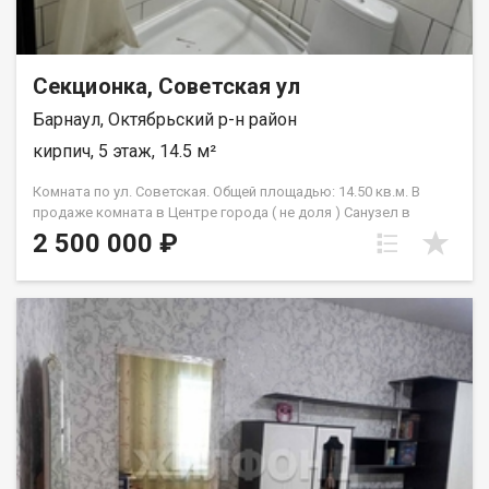
Секционка, Советская ул
Барнаул, Октябрьский р-н район
кирпич, 5 этаж, 14.5 м²
Комната по ул. Советская. Общей площадью: 14.50 кв.м. В
продаже комната в Центре города ( не доля ) Санузел в
секции общий. Идеальный вариант для инвестиций, в аренду
2 500 000 ₽
сдать просто и выгодно. Состояние - ЗАЕЗЖАЙ и ЖИВИ!
Отличный ремонт в комнате и общих местах. В стоимость
входит мебель и техника. Ремонт свежий- натяжной потолок,
ламинат на полу, пластиковые окна, новая электрика.
Собственник взрослый, без долгов. Рядом с объектом
находятся:1 школа,7 детских садов,1 спортивное
учреждение,3 гимназии,1 лицей. Возможен обмен на вашу
недвижимость. Возможна продажа в рассрочку. При звонке,
пожалуйста, сообщите номер варианта - JV009022105153.