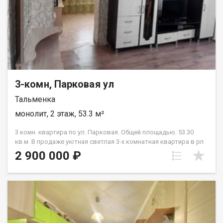
3-комн, Парковая ул
Тальменка
монолит, 2 этаж, 53.3 м²
3 комн. квартира по ул. Парковая. Общей площадью: 53.30
кв.м. В продаже уютная светлая 3-х комнатная квартира в рп
Тальменка. Общая площадь 53,3 кв.м. Кухня 8 кв.м. Комнаты -
2 900 000 ₽
17,5 кв.м., 10,2 кв.м., 10,2 кв.м Высокие потолки 2,6 метра
Комнаты смежно- изолированные, санузел совмещенный.
Расположена на 2 этаже. Окна выходят на три стороны. Окна
пластиковые. Отопление индивидуальное газовое, горячая
вода. Квартира очень теплая, светлая. С хорошим ремонтом и
балконом. Имеется ухоженный земельный участок, растет
смородина, жимолость, клубника. Во дворе погреб, сарайка