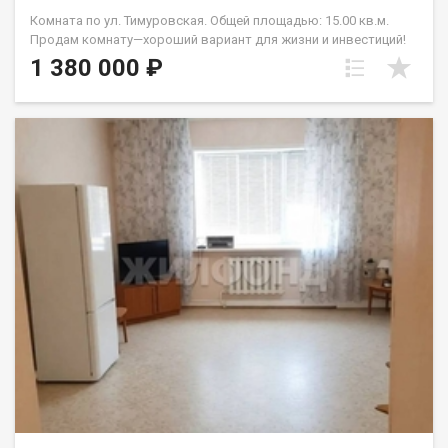
Комната по ул. Тимуровская. Общей площадью: 15.00 кв.м.
Продам комнату—хороший вариант для жизни и инвестиций!
Комната в секции, общая площадь 18,9м2, жилая 15м2. Вода
1 380 000 ₽
заведена, площадь позволяет установить свой с.у . Идеальна,
как первое жильё или для сдачи в аренду (район
востребован, заселяется быстро). Вся инфраструктура в
шаговой доступности- школы, детские сады, колледжи,
магазины, ТРЦ, парки, больницы, МФЦ, рынки и др. Удобная
транспортная развязка- трамвай, троллейбус и другой
транспорт—влюбое время, без пробок. Локация шикарная, до
центра близко. Звоните—отвечу на все вопросы и организую
просмотр ! Возможен обмен на вашу недвижимость.
Возможна продажа в рассрочку. При звонке, пожалуйста,
сообщите номер варианта - JV009022104491.