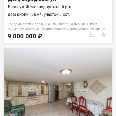
Барнаул, Железнодорожный р-н
дом кирпич 38м² , участок 3 сот.
1/2 дома по ул. Бородкина. Общей площадью: 38.00 кв.м.
Внимание! Информация для бизнеса! И для желающих жить в
этой локации! Продается 1.2 дома из кирпича в шикарном
9 000 000 ₽
месте (около парка Юбилейный.) Есть возможность купить
вторую половину дома, тогда под ипотеку подходит. Дом
угловой, что позволяет на территории построить кофейню,
булочную, магазин для отдыхающих в парке. Центральное
газоснабжение, водоснабжение, канализация. Земельный
участок 3 сотки. На участке стоит недостроенный кирпичный
дом под кровлей. Торг уместен. ДОКУМЕНТЫ ГОТОВЫ К
СДЕЛКЕ! Это ваш шанс стать собственником отдельно
стоящего дома или построить успешный бизнес! Возможен
обмен на вашу недвижимость. Возможна продажа в
рассрочку. При звонке, пожалуйста, сообщите номер
варианта - JV008022145963.