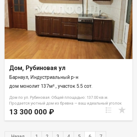
или ближе к Старому базару. Приглашаем на просмотр.
Компания «Сити Трейд»
Дом, Рубиновая ул
Барнаул, Индустриальный р-н
дом монолит 137м² , участок 5.5 сот.
Дом по ул. Рубиновая. Общей площадью: 137.00 кв.м.
Продается уютный дом из бревна — ваш идеальный уголок
для комфортной жизни! Год постройки- 2009 Тип-
13 300 000 ₽
одноэтажное бревенчатое здание Площадь- 4 светлых
комнаты — создают пространство для семьи и уюта Ремонт-
современный косметический ремонт, готов к заселению
Особенности дома- Возможность расширения за счет
Назад
1
2
3
4
5
6
7