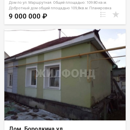
Дом по ул. Маршрутная. Общей площадью: 109.80 кв.м.
Добротный дом общей площадью 109,8кв.м. Планировка
очень удобная- просторный зал с кухней в едином
9 000 000 ₽
пространстве с выходом во двор Вместительный коридор и
две изолированные спальни . Гараж пристроен к дому вместе
с котельной. В дом есть вход из гаража. На участке стоит
Баня и Хозблок, имеется зона барбекю, беседка, теплица,
вольер, клетки для кроликов. На участке все посадки,
большой огород. Возможен обмен на вашу недвижимость.
Возможна продажа в рассрочку. При звонке, пожалуйста,
сообщите номер варианта - JV008022117344.
Дом, Бородкина ул