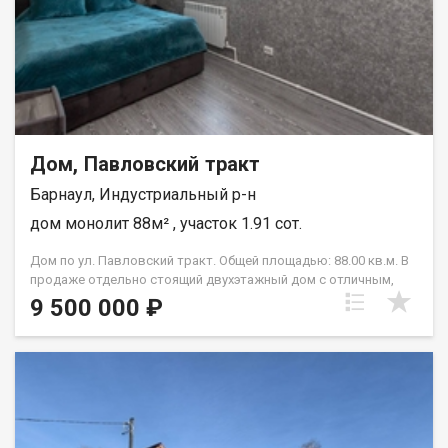
Дом, Павловский тракт
Барнаул, Индустриальный р-н
дом монолит 88м² , участок 1.91 сот.
Дом по ул. Павловский тракт. Общей площадью: 88.00 кв.м. В
продаже отдельно стоящий двухэтажный дом с отличным,
свежим ремонтом. Дом был построен в 2022 году как
9 500 000 ₽
пристрой. От старого строения осталась только прихожая и
санузел, На 1 этаже- прихожая, санузел, комната, кухня-
гостиная, и очень вместительная гардиробная! На 2 этаже- две
комнаты. Конструктив- фундамент ленточный, крыша из
метало профиля, стены из газоблока, перекрытия
деревянные. Центральная вода и газ, септик. В доме
выполнен хороший ремонт, установлена качественная