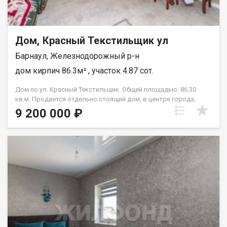
Дом, Красный Текстильщик ул
Барнаул, Железнодорожный р-н
дом кирпич 86.3м² , участок 4.87 сот.
Дом по ул. Красный Текстильщик. Общей площадью: 86.30
кв.м. Продается отдельно стоящий дом, в центре города,
отличная транспортная развязка, до центра города 5 минут
9 200 000 ₽
езды. Остановка, школа, сад, поликлиника, магазины в
шаговой доступности. Отопление газовое, вода, слив-
центральные 1 этаж- большая веранда, летом можно
использовать как летнюю кухню, кухня — гостиная, комната,
совмещенный санузел. На втором этаже расположены 3
спальни, зал, частично остается мебель. Имеется баня,
помещение для хоз. инвентаря, большой двор, цветник,
огород, посажены кустарники и ягода. Рассмотрим вариант
обмена на 4х комнатную квартиру или автомобиль с вашей
доплатой. Возможен обмен на вашу недвижимость. Возможна
продажа в рассрочку. При звонке, пожалуйста, сообщите
номер варианта - JV008022106897.