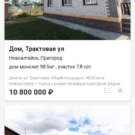
Дом, Трактовая ул
Новоалтайск, Пригород
дом монолит 98.5м² , участок 7.8 сот.
Дом по ул. Трактовая. Общей площадью: 98.50 кв.м.
Новоалтайск — город с развитой инфраструктурой- рядом
магазины, школы, остановки общественного транспорта. При
10 800 000 ₽
этом улица Трактовая расположена в спокойном жилом
районе — здесь нет шумных магистралей, зато есть ощущение
загородной тишины и уюта. Большой участок почти в 8 соток
позволяет не чувствовать себя стеснённым- можно
обустроить зону для барбекю, разбить сад или огород,
поставить теплицу либо оставить пространство для детских
игр и отдыха. В продаже любимый дом для счастливой жизни.