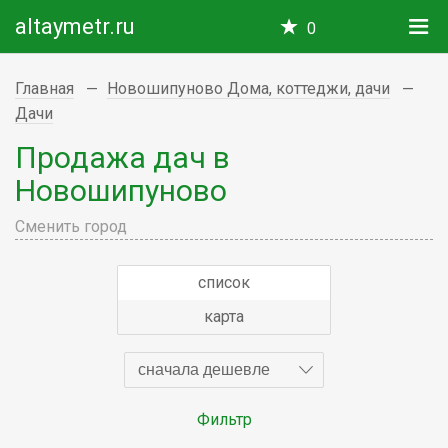
altaymetr.ru
0
Главная
Новошипуново Дома, коттеджи, дачи
Дачи
Продажа дач в
Новошипуново
Сменить город
список
карта
сначала дешевле
Фильтр