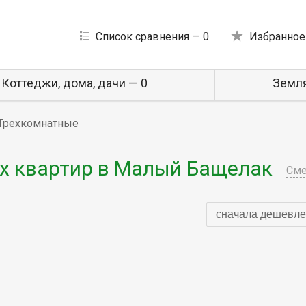
Список сравнения —
0
Избранное
Коттеджи, дома, дачи — 0
Земля
Трехкомнатные
х квартир в Малый Бащелак
Сме
сначала дешевле