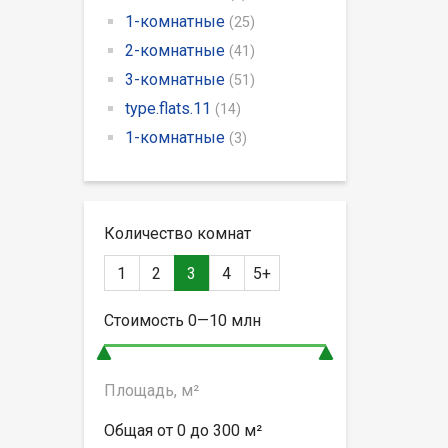
1-комнатные
(25)
2-комнатные
(41)
3-комнатные
(51)
type.flats.11
(14)
1-комнатные
(3)
Количество комнат
1
2
3
4
5+
Стоимость
0—10
млн
Площадь, м²
Общая от
0 до 300
м²