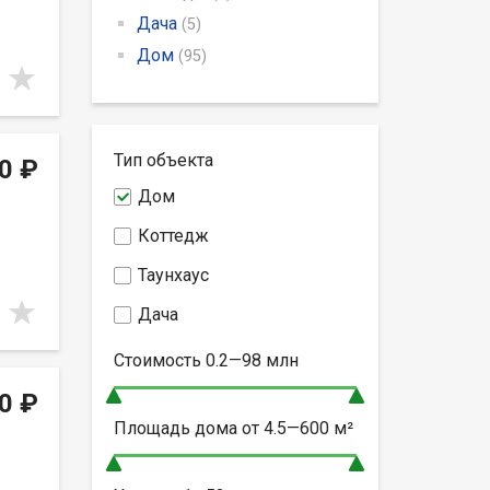
Дача
(5)
Дом
(95)
Тип объекта
0 ₽
Дом
Коттедж
Таунхаус
Дача
Стоимость
0.2—98
млн
0 ₽
Площадь дома от
4.5—600
м²