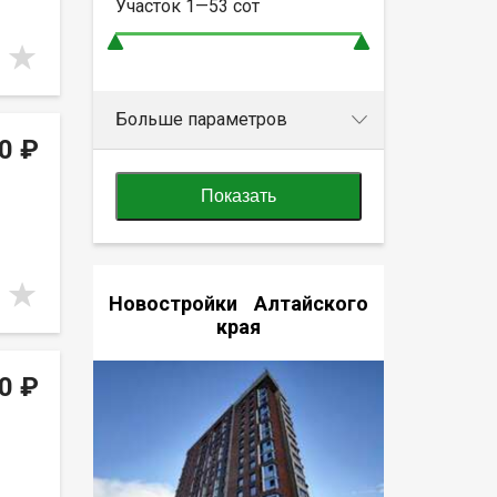
Участок
1—53
сот
Больше параметров
0 ₽
Показать
Новостройки Алтайского
края
0 ₽