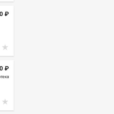
0 ₽
0 ₽
отека