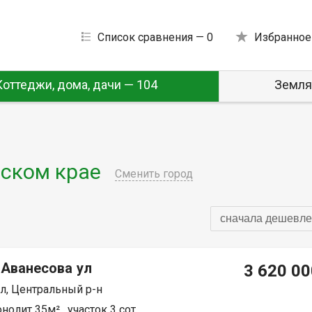
Список сравнения —
0
Избранное
Коттеджи, дома, дачи — 104
Земля
ском крае
Сменить город
сначала дешевле
 Аванесова ул
3 620 00
л, Центральный р-н
нолит 35м² , участок 3 сот.