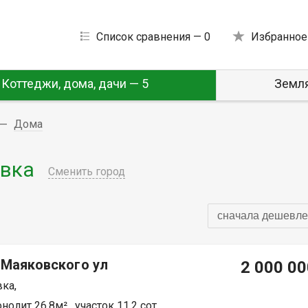
Список сравнения —
0
Избранное
Коттеджи, дома, дачи — 5
Земля
Дома
овка
Сменить город
сначала дешевле
 Маяковского ул
2 000 00
ка,
олит 26.8м² , участок 11.2 сот.