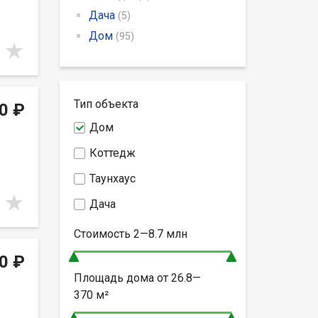
Дача
(5)
Дом
(95)
Тип объекта
0 ₽
Дом
Коттедж
Таунхаус
Дача
Стоимость
2—8.7
млн
0 ₽
Площадь дома от
26.8—
370
м²