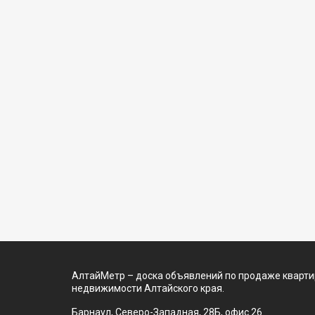
АлтайМетр – доска объявлений по продаже квартир
недвижимости Алтайского края.
Барнаул, Северо-Западная, 28Б, офис 26