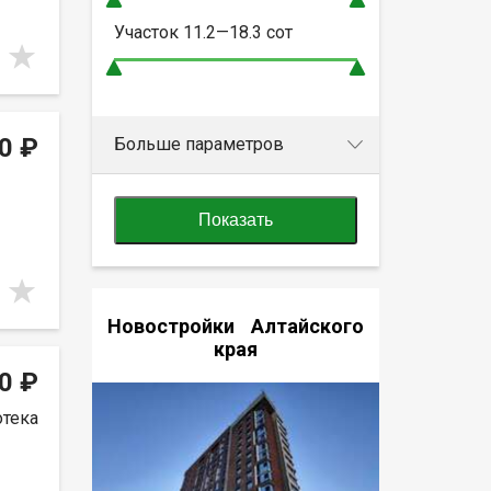
Участок
11.2—18.3
сот
0 ₽
Больше параметров
Показать
Новостройки Алтайского
края
0 ₽
отека