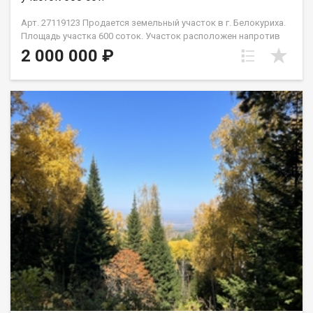
Арт. 27119123 Продается земельный участок в г. Белокуриха.
Площадь участка 600 соток. Участок расположен напротив
«Рыбацкой деревни» или как ее еще называют «Форелевое
2 000 000 ₽
хозяйство», чуть дальше поворота на Белокуриху – 2. На
соседнем участке, в настоящее время разрабатывается
проект по застройке коттеджного поселка. Рядом по проекту
стадион и парковая зона более 34 ГА, захватывающая часть
Алтайского и Смоленского района. Проложены все
коммуникации - свет, вода, газ. Нужны грамотные,
инвестиционные вложения. Перспектива развития –
великолепная!!! Кадастровый номер 22:64:013602:0071