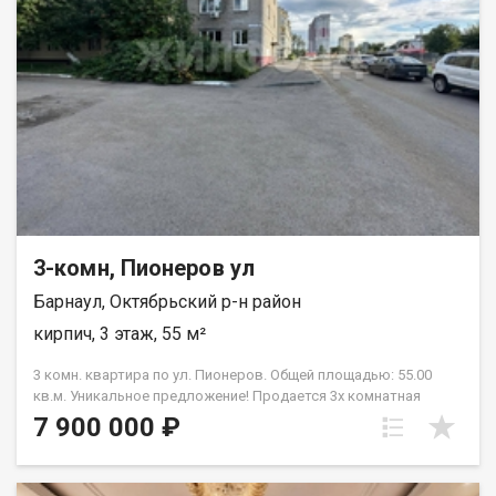
состоянии: здесь есть пассажирский лифт и мусоропровод.
Для автовладельцев предусмотрена наземная парковка.
Район, в котором находится квартира, отлично подходит для
семей с детьми. Рядом есть несколько школ и детских садов,
что делает утренние сборы в школу быстрыми и удобными. В
шаговой доступности находятся магазины, поэтому можно
легко закупаться всем необходимым для дома, не тратя
много времени на дорогу. Развитая транспортная
инфраструктура. При желании имеется погребная ячейка в
ближайшем кооперативе. Квартира продается без
обременений. Возможна покупка в ипотеку. Звоните и
записывайтесь на просмотр. Убедитесь сами в удобстве и
потенциале этой квартиры. Мы готовы показать ее в удобное
3-комн, Пионеров ул
для вас время!
Барнаул, Октябрьский р-н район
кирпич, 3 этаж, 55 м²
3 комн. квартира по ул. Пионеров. Общей площадью: 55.00
кв.м. Уникальное предложение! Продается 3х комнатная
квартира, расположенная на 3м этаже по адресу- г. Барнаул,
7 900 000 ₽
ул. Пионеров, д. 7 Дом кирпичный, теплый. Комфортный 3й
этаж, все комнаты изолированные, выход окон в обе
стороны (распашенка), максимально удобная планировка для