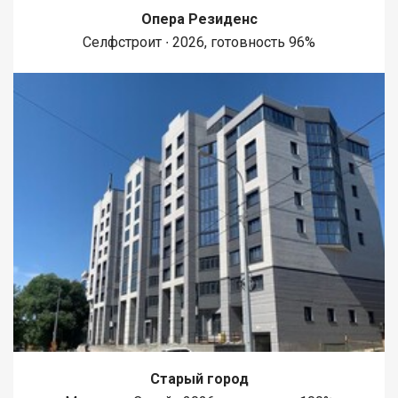
редко! БЕЗ ОБРЕМЕНЕНИЙ И ДОЛГОВ!! В собственности более
Опера Резиденс
5 лет. ВСЕ ДОКУМЕНТЫ ГОТОВЫ К СДЕЛКЕ!! ПОДХОДИТ ПОД
Селфстроит ∙ 2026, готовность 96%
ВСЕ ВИДЫ РАСЧЕТА!! Покупайте и живите счастливо! Рядом с
объектом находятся:1 школа,1 детский сад. Возможен обмен
на вашу недвижимость. Возможна продажа в рассрочку. При
звонке, пожалуйста, сообщите номер варианта -
JV003022111928.
Старый город