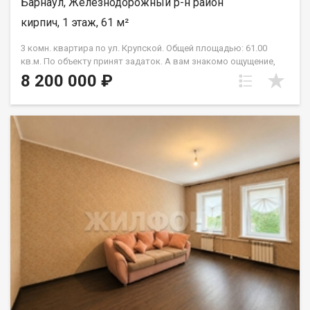
Барнаул, Железнодорожный р-н район
кирпич, 1 этаж, 61 м²
3 комн. квартира по ул. Крупской. Общей площадью: 61.00
кв.м. По объекту принят задаток. А вам знакомо ощущение,
когда ВСЕ РЯДОМ? Так бывает, когда живешь в центре. Для
8 200 000 ₽
вас — комфортная квартира с качественным ремонтом в
ЦЕНТРЕ! Квартира готова к проживанию. Вас уже ждет
просторный зал с лоджией и кухня с новыми гарнитуром и
техникой, спальня с большой лоджией, детская комната. Для
защиты от ветра и уличного шума и пыли мы установили
пластиковые окна, а новые кондиционеры вас защитят от
летнего зноя. А если учесть , что дом КИРПИЧНЫЙ, то
комфортное проживание вам гарантировано в любой сезон.
Окна выходят на обе стороны -это создает приятный
микроклимат в квартире. А благодаря высокому цоколю, нет
ощущения первого этажа. И одна из главных причин, почему
нужно остановиться на нашей квартире, - это
местоположение. Дом расположен в непроездном дворе, в
отдалении от шумной магистрали. Парковка всегда есть!
Придомовая территория ухоженная, есть детская и
спортивная площадка. Ну и преимущества центра- - торговые
центры, поликлиники, аптеки, банки, театры, различные гос.