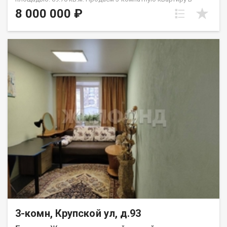
зеленом районе Барнаула. Дом расположен рядом с
8 000 000 ₽
сосновым бором — тихий район, чистый воздух и удобная
транспортная развязка. Хорошая планировка- все комнаты
изолированные, окна выходят на две стороны. В квартире
много естественного света, ее удобно проветривать. Вся
мебель остается новым собственникам — можно заехать и
жить. Квартира требует косметического ремонта, поэтому
интерьер можно обновить под себя. Чистый подъезд,
спокойные соседи, возле дома есть парковочные места.
Документы готовы, один взрослый собственник, быстрый
выход на сделку. Возможен обмен на вашу недвижимость.
Возможна продажа в рассрочку. При звонке, пожалуйста,
сообщите номер варианта - JV003022113174.
3-комн, Крупской ул, д.93