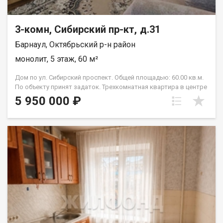
3-комн, Сибирский пр-кт, д.31
Барнаул, Октябрьский р-н район
монолит, 5 этаж, 60 м²
Дом по ул. Сибирский проспект. Общей площадью: 60.00 кв.м.
По объекту принят задаток. Трехкомнатная квартира в центре
Барнаула по цене двухкомнатной! Подходит для проживания и
5 950 000 ₽
сдачи в аренду, район со своей удобной инфраструктурой,
дом удален от шумных дорог. Детский сад располагается в
500 м, школа в 650 м от дома, для любителей спорта и
прогулок - парк Изумрудный (340 м), в шаговой доступности
(320 м) Администрация Октябрьского района, Театр
Музыкальной комедии, Краевой диагностический центр,
Сбербанк, а также Алтайский государственный университет
(900 м), медицинский (1,6 км), технический (1,3 км), аграрный
(1,75 км) университеты. Квартира располагается в кирпичном
доме, не торцевая, окна выходят на две стороны. Комнаты
смежно-изолированные (расположение комнат по типу 464
серии), пластиковые окна, новые радиаторы отопления, в
двух комнатах на полу качественный ламинат, балкон