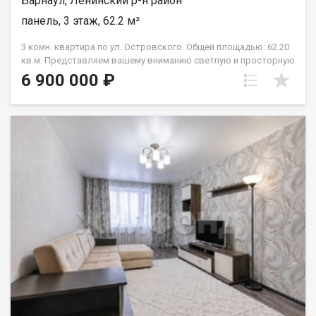
Барнаул, Ленинский р-н район
панель, 3 этаж, 62.2 м²
3 комн. квартира по ул. Островского. Общей площадью: 62.20
кв.м. Представляем вашему вниманию светлую и просторную
3- комнатную квартиру, расположенную на 3м этаже по
6 900 000 ₽
адресу- г. Барнаул. ул. Островского, д 8. Идеальный вариант
для семьи, ценящей комфорт, развитую инфраструктуру и
удобную транспортную доступность. Особенности квартиры-
- Продуманная планировка — комнаты раздельные, что
обеспечивает комфорт для всех членов семьи., - Большая
застеклённая лоджия- отличное место для отдыха в тёплое
время года или организации уютного рабочего уголка., - Этаж
— 3-й- удобно подниматься без лифта, нет проблем с
затоплением сверху и шумом от соседей. Инфраструктура в
шаговой доступности- - Детские сады и школы — идеально
для семей с детьми., - Продуктовые магазины, супермаркеты
и аптеки — всё необходимое рядом., - Поликлиники и
медицинские центры., - Остановки общественного транспорта
— легко добраться в любую точку города., - Парки и зоны
отдыха — для прогулок на свежем воздухе., - Спортивные
площадки и фитнес-клубы поблизости. Двор и парковка- -
Просторный, ухоженный двор — безопасно для детских игр и
прогулок., - Обилие парковочных мест рядом с домом —