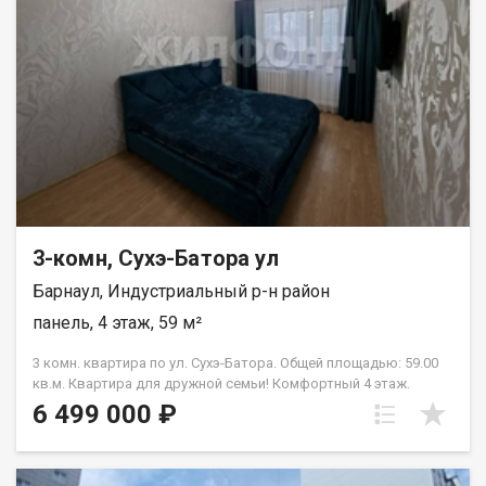
ремонт в подъезде. Для этой квартиры я помогу оформить
Ипотеку от 15 Прописанных нет. 2 собственника. Несколько
собственников, никто не прописан Если не дозвонились -
пишите сообщение. Возможен обмен на вашу недвижимость.
Возможна продажа в рассрочку. При звонке, пожалуйста,
сообщите номер варианта - JV003022111710.
3-комн, Сухэ-Батора ул
Барнаул, Индустриальный р-н район
панель, 4 этаж, 59 м²
3 комн. квартира по ул. Сухэ-Батора. Общей площадью: 59.00
кв.м. Квартира для дружной семьи! Комфортный 4 этаж.
Отличное состояние. Свежий ламинат, новые обои, натяжные
6 499 000 ₽
потолки. Засткленные балкон и лоджия добавляют комфорта
проживанию. А новый кондиционер радует в жаркое лето.
Имеется оборудованная гардеробная. Квартира очень уютная,