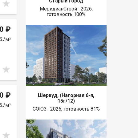
Старый город
МеридианСтрой ∙ 2026,
готовность 100%
0 ₽
б./м²
0 ₽
Шервуд, (Нагорная 6-я,
15г/12)
б./м²
СОЮЗ ∙ 2026, готовность 81%