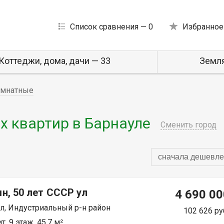
Список сравнения —
0
Избранное
Коттеджи, дома, дачи — 33
Земля
омнатные
 квартир в Барнауле
Сменить город
сначала дешевле
н, 50 лет СССР ул
4 690 00
л, Индустриальный р-н район
102 626 ру
, 9 этаж, 45.7 м²