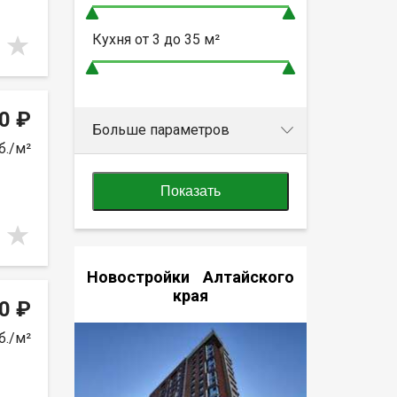
Кухня от
3 до 35
м²
0 ₽
Больше параметров
б./м²
Показать
Новостройки Алтайского
края
0 ₽
б./м²