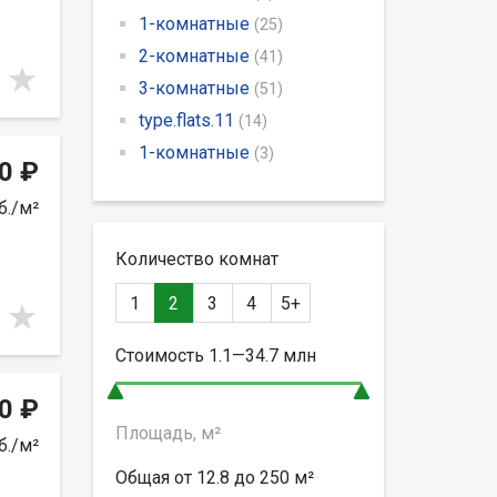
1-комнатные
(25)
2-комнатные
(41)
3-комнатные
(51)
type.flats.11
(14)
1-комнатные
(3)
0 ₽
б./м²
Количество комнат
1
2
3
4
5+
Стоимость
1.1—34.7
млн
0 ₽
Площадь, м²
б./м²
Общая от
12.8 до 250
м²