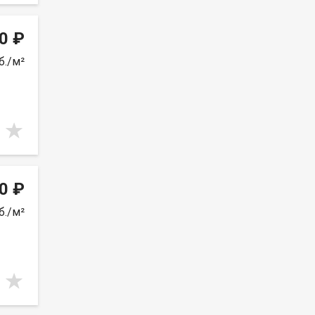
0 ₽
б./м²
0 ₽
б./м²