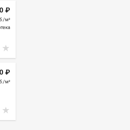
0 ₽
б./м²
отека
0 ₽
б./м²