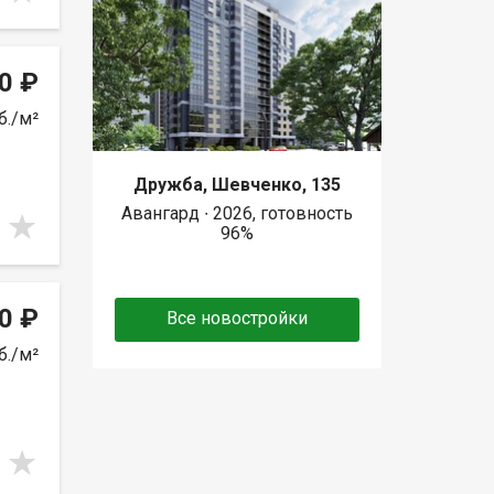
0 ₽
б./м²
Дружба, Шевченко, 135
Авангард ∙ 2026, готовность
96%
0 ₽
Все новостройки
б./м²