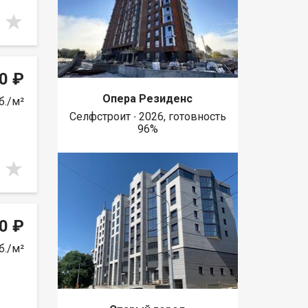
0 ₽
Опера Резиденс
б./м²
Селфстроит ∙ 2026, готовность
96%
0 ₽
б./м²