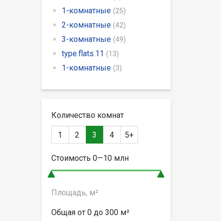
1-комнатные
(25)
2-комнатные
(42)
3-комнатные
(49)
type.flats.11
(13)
1-комнатные
(3)
Количество комнат
1
2
3
4
5+
Стоимость
0—10
млн
Площадь, м²
Общая от
0 до 300
м²