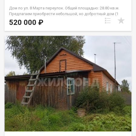
Дом по ул. 8 Марта переулок. Общей площадью: 28.80 кв.м.
Предлагаем приобрести небольшой, но добротный дом (1
комната и кухня) 28,8 кв.м. недалеко от Барнаула в окружении
520 000 ₽
реликтового бора. Подходит как для круглогодичного
проживания, так и для летнего отдыха (как дача), т.к. он
располагается на участке 9,9 соток. Дом основательный
построен из бревна, обшит сайдингом. Окна пластиковые.
Вода в дом заведена. Требуется косметический ремонт.
Коммуникации- свет, отопление - печное, вода - скважина
(требует ремонта), канализация - местная, газ - по улице. На
участке залит фундамент под баню (3*4), рядом с домом
дровяник. В поселке есть вся необходимая для жизни
инфраструктура- садик, школа, магазины, дом культуры,
железнодорожная станция (можно добраться до
Новоалтайская, Барнаула, Тальменки). На машине 15-20 минут
до Новоалтайска. Недалеко отдома сосновый бор, где растет
много грибов и ягод. Рассмотрим любой вариант оплаты-
наличные, ипотека, сертификаты. Помощь в оформлении
ипотеки для наших клиентов. Ждем на просмотр по
предварительному согласованию. Оплату в РАССРОЧКу по
данному варианту не рассматриваем. АГЕНТСТВО
НЕДВИЖИМОСТИ ЖИЛФОНД * Официальный партнёр всех
ведущих банков (преференции от банка по ставке, экономия