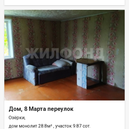
Тальменском районе Станция Озёрки, ул. Боровая. На участке
7 соток располагаются дом, баня, хозяйственные постройки.
Дом кирпичный на 4 квартиры. В квартире 2 изолированные
комнаты, кухня, холодная пристройка. Туалет на улице.
Отопление печное-водяное, вода на улице (колодец и
колонка). В поселке есть детский сад, школа, ФАП (терапевт и
педиатр), торговые центры. Оплата наличные, сертификаты,
ипотека. Помощь в оформлении ипотеки. Реальному
покупателю хороший ТОРГ!! ЗВОНИТЕ ПРЯМО СЕЙЧАС!!
ПРИХОДИТЕ НА ПРОСМОТР СЕГОДНЯ, ЧТОБЫ ЗАВТРА НЕ
УСЛЫШАТЬ ПРОДАНО! Возможен обмен на вашу
недвижимость. Возможна продажа в рассрочку. При звонке,
пожалуйста, сообщите номер варианта - JV000080190029.
Дом, 8 Марта переулок
Озёрки,
дом монолит 28.8м² , участок 9.87 сот.