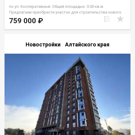
по ул. Кооперативный. Общей площадью: 0.00 кв.м.
Предлагаем приобрести участок для строительства нового
дома. Обратите внимание, у нас доля, 0,5 от площади в
759 000 ₽
объявлении, т.е. 7,35 сотки. Вдоль участка проведен газ, есть
возможность завести в дом. Электрический столб около
участка. Участок располагается в живописном месте
Новоалтайска, район Белоярска. В шаговой доступности
Новостройки Алтайского края
сосновый бор. 500 метров до асфальтированной дороги.
Цена за 7,35 сотки просто подарок. Пока на участке
располагается старый дом, дом под снос. Рассмотрим все
формы расчета. Помощь в выборе подрядчика для
строительства дома. Возможен обмен на вашу
недвижимость. Возможна продажа в рассрочку. При звонке,
пожалуйста, сообщите номер варианта - JV008022117704.