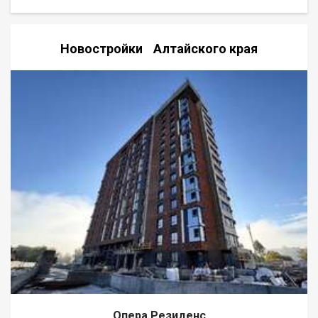
соток) Дом находится в Алтайском крае, Первомайский
район, пос. Лесной, ул. Лесная, д.7. (5 минут от Фирсово). Дом
представляет собой идеальный вариант для тех, кто мечтает
Новостройки Алтайского края
о жизни в тихом и спокойном месте, вдали от городской
суеты. Рядом с домом находится лесной массив, который
создаёт уникальную атмосферу и позволяет наслаждаться
свежим воздухом и красивой природой. В непосредственной
близости от дома расположены все необходимые объекты
инфраструктуры. Также в нескольких минутах ходьбы
находится остановка общественного транспорта, что
позволит быстро и удобно добраться до центра города или
других районов. Дом имеет удобную планировку,
включающую в себя просторную гостиную, кухню, спальню.
Все комнаты светлые и просторные, благодаря большим
окнам, высоким потолкам. Недавно проведены
строительные работы по улучшению состояния дома. Газ
подведен к дому. Водоснабжение и электроснабжение
центральные. Интернет - оптико-волокно. Ввиду того, что с
обратной стороны участка имеется подъезд, возможно его
размежевание на несколько частей. Мы уверены, что этот
дом станет для вас идеальным местом для жизни!
Предметный торг. Возможен обмен на вашу недвижимость.
Возможна продажа в рассрочку. При звонке, пожалуйста,
Опера Резиденс