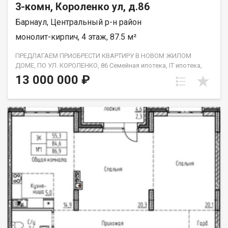
3-комн, Короленко ул, д.86
Барнаул, Центральный р-н район
монолит-кирпич, 4 этаж, 87.5 м²
ПРЕДЛАГАЕМ ПРИОБРЕСТИ КВАРТИРУ В НОВОМ ЖИЛОМ
ДОМЕ, ПО УЛ. КОРОЛЕНКО, 86 Семейная ипотека, IT ипотека,
военная ипотека. Рассрочка платежа до август 2025г.
13 000 000 ₽
Застройщик передает квартиры с выполнением следующих
видов работ: проводится улучшенная штукатурка стен
осуществляется стяжка пола цементно-песчаным раствором
устанавливаются оконные блоки из поливинилхлоридных
профилей с двухкамерным стеклопакетом, без откосов и
подоконников устанавливаются витражи квартир из
алюминиевых профилей с заполнением двухкамерными
стеклопакетами осуществляется остекление лоджий из
поливинилхлоридных профилей с однокамерными
стеклопакетами, без откосов и подоконников металлические
входные двери устанавливаются без отделки откосов
проводится монтаж систем водоснабжения и канализации:
ввод холодной и горячей воды, ввод канализации, установка
приборов учета холодного/горячего водоснабжения
проводится монтаж горизонтальной системы отопления с