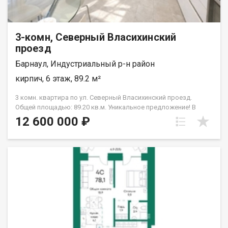
3-комн, Северный Власихинский
проезд
Барнаул, Индустриальный р-н район
кирпич, 6 этаж, 89.2 м²
3 комн. квартира по ул. Северный Власихинский проезд.
Общей площадью: 89.20 кв.м. Уникальное предложение! В
продаже полноценная 3х комнатная квартира с
12 600 000 ₽
изолированной планировкой в кирпичном доме ЖК NОRD,
расположенная на 6-м этаже по адресу- г. Барнаул, Северный
Власихинский проезд, д 122, корпус 4. Максимально
продуманная планировка обеспечит комфортную жизнь!
Общая площадь квартиры без учета лоджий 89,2 м2, выход
окон в обе стороны. Просторная кухня- гостиная 14,5 м2,
Спальня 14,4 м2, Детская игровая комната с выходом в
лоджию 16 м2, спальня с выходом в кабинет 17,2 м2.
Совмещенный санузел 6,2 м2, санузел с прачечной 3 м2,
вместительная гардеробная. Ремонт делали для себя в 2022
году (не экономили). Качественная проводка, на полу