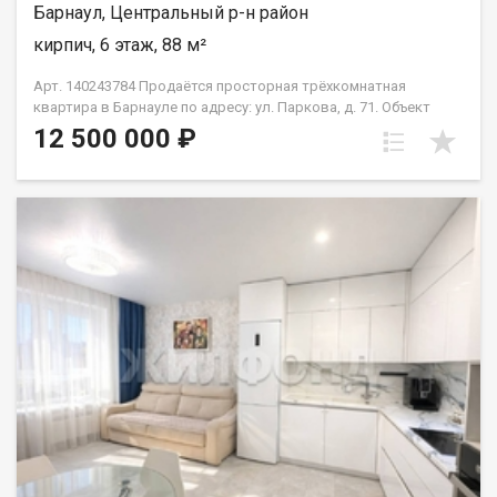
Барнаул, Центральный р-н район
кирпич, 6 этаж, 88 м²
Арт. 140243784 Продаётся просторная трёхкомнатная
квартира в Барнауле по адресу: ул. Паркова, д. 71. Объект
находится в доме, который 4 года назад сдан, но квартира в
12 500 000 ₽
состоянии «после застройщика», что позволяет сразу
приступить к ремонту под себя, не тратя время на демонтаж
старых отделочных работ. Жилой комплекс отличается
продуманной инфраструктурой. Дворовая территория
полностью благоустроена: здесь есть современная детская
площадка и комфортные зоны отдыха для взрослых.
Особенностью проекта является подземный паркинг,
расположенный под всей территорией ЖК. Для удобства
жильцов предусмотрена отдельная лифтовая группа,
обеспечивающая прямой доступ из квартиры в гаражный
бокс. Квартира подходит как для семей с детьми, так и для
тех, кто ценит приватность и современный уровень жизни.
Наличие собственной парковки решает проблему нехватки
мест во дворе, а ухоженная территория создаёт атмосферу
спокойствия и безопасности.