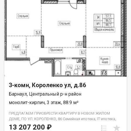
Квартира обладает жилой площадью 57.1 квадратных метров
и функциональной кухней площадью 10.8 квадратных метров.
Также имеется лоджия, откуда открывается вид на тихий и
зелёный двор. Санузел совмещённый, что является
удобством для многих семей. Хотя квартира требует затрат
на внутреннюю отделку, это отличная возможность
обустроить её под свой вкус и потребности, создав интерьер
своей мечты. Расположение дома позволяет наслаждаться
близостью к разнообразным объектам инфраструктуры,
таким как студии красоты, оздоровительные центры и
аптеки, что делает жизнь здесь ещё более комфортной и
приятной. Приглашаем вас ознакомиться с этой прекрасной
квартирой, которая ждёт своих новых владельцев.
3-комн, Короленко ул, д.86
Барнаул, Центральный р-н район
монолит-кирпич, 3 этаж, 88.9 м²
ПРЕДЛАГАЕМ ПРИОБРЕСТИ КВАРТИРУ В НОВОМ ЖИЛОМ
ДОМЕ, ПО УЛ. КОРОЛЕНКО, 86 Семейная ипотека, IT ипотека,
военная ипотека Застройщик передает квартиры с
13 207 200 ₽
выполнением следующих видов работ: проводится