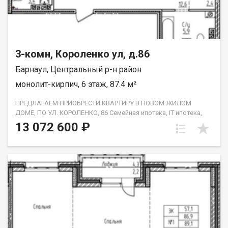
установкой радиаторов или конвекторов отопления,
установка счетчиков учета тепла. Дом сдан в январе 2026г.
3-комн, Короленко ул, д.86
Барнаул, Центральный р-н район
монолит-кирпич, 6 этаж, 87.4 м²
ПРЕДЛАГАЕМ ПРИОБРЕСТИ КВАРТИРУ В НОВОМ ЖИЛОМ
ДОМЕ, ПО УЛ. КОРОЛЕНКО, 86 Семейная ипотека, IT ипотека,
военная ипотека Застройщик передает квартиры с
13 072 600 ₽
выполнением следующих видов работ: проводится
улучшенная штукатурка стен осуществляется стяжка пола
цементно-песчаным раствором устанавливаются оконные
блоки из поливинилхлоридных профилей с двухкамерным
стеклопакетом, без откосов и подоконников
устанавливаются витражи квартир из алюминиевых
профилей с заполнением двухкамерными стеклопакетами
осуществляется остекление лоджий из поливинилхлоридных
профилей с однокамерными стеклопакетами, без откосов и
подоконников металлические входные двери