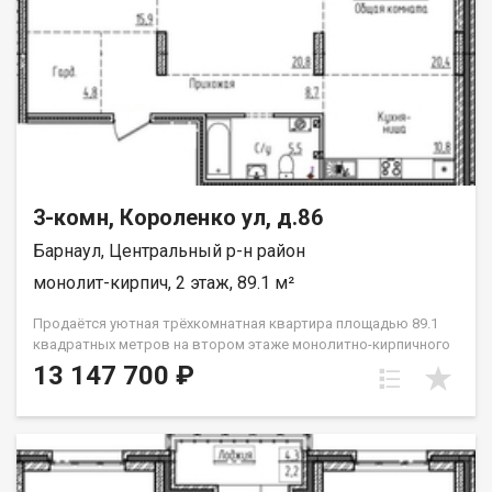
устанавливаются без отделки откосов проводится монтаж
систем водоснабжения и канализации: ввод холодной и
горячей воды, ввод канализации, установка приборов учета
холодного/горячего водоснабжения проводится монтаж
горизонтальной системы отопления с установкой
радиаторов или конвекторов отопления, установка
счетчиков учета тепла. Дом сдан в январе 2026г.
3-комн, Короленко ул, д.86
Барнаул, Центральный р-н район
монолит-кирпич, 2 этаж, 89.1 м²
Продаётся уютная трёхкомнатная квартира площадью 89.1
квадратных метров на втором этаже монолитно-кирпичного
дома, дом сдан в январе 2026г, расположенного по адресу:
13 147 700 ₽
город Барнаул, улица Короленко, 86. Возможные варианты
оплаты: рассрочка платежа, ипотека: семейная, военная, IT.
Этот дом идеально подойдёт для тех, кто ценит комфорт и
безопасность. К вашим услугам современная детская и
спортивная площадки во дворе, а также подземная парковка,
что значительно упрощает вопрос с парковочными местами.