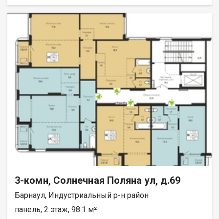
улучшенная штукатурка стен осуществляется стяжка пола
цементно-песчаным раствором устанавливаются оконные
блоки из поливинилхлоридных профилей с двухкамерным
стеклопакетом, без откосов и подоконников
устанавливаются витражи квартир из алюминиевых
профилей с заполнением двухкамерными стеклопакетами
осуществляется остекление лоджий из поливинилхлоридных
профилей с однокамерными стеклопакетами, без откосов и
подоконников металлические входные двери
устанавливаются без отделки откосов проводится монтаж
систем водоснабжения и канализации: ввод холодной и
горячей воды, ввод канализации, установка приборов учета
холодного/горячего водоснабжения проводится монтаж
горизонтальной системы отопления с установкой
радиаторов или конвекторов отопления, установка
счетчиков учета тепла. Дом сдан в январе 2026г.
3-комн, Солнечная Поляна ул, д.69
Барнаул, Индустриальный р-н район
панель, 2 этаж, 98.1 м²