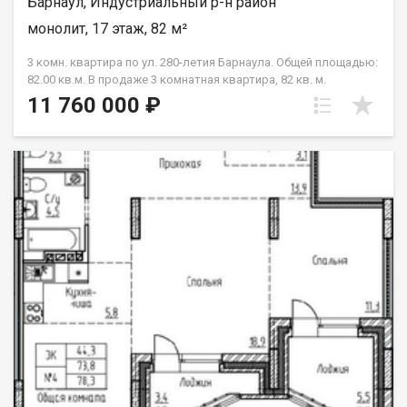
Барнаул, Индустриальный р-н район
монолит, 17 этаж, 82 м²
3 комн. квартира по ул. 280-летия Барнаула. Общей площадью:
82.00 кв.м. В продаже 3 комнатная квартира, 82 кв. м.
Представьте- вы открываете дверь своей новой квартиры на
11 760 000 ₽
17-м этаже (а это, на минуточку, самый верхний этаж — 17.17!)
и перед вами открывается потрясающий вид на город.
Никаких соседей сверху — только тишина, покой и ощущение,
будто весь Барнаул лежит у ваших ног! Что вы получаете
прямо сейчас- Квартиру с косметическим ремонтом — никаких
грязных и утомительных ремонтов. Продуманную планировку
на две стороны — в комнатах всегда много света и свежего
воздуха. Утром вас разбудят лучи восходящего солнца, а
вечером вы будете любоваться закатом! Огромную
шикарную лоджию по всей длине квартиры — это ваша
личная зона отдыха, место для утреннего кофе, зимнего сада
или уютного уголка для чтения. Представьте, как приятно
проводить здесь вечера. Почему Лапландия — это больше,
чем просто дом? Это ваш новый образ жизни! Город в
городе- магазины, аптеки, школы, детские сады и спортзалы
— всё в шаговой доступности. Больше не нужно тратить часы
на поездки по городу за самым необходимым! Безопасные и