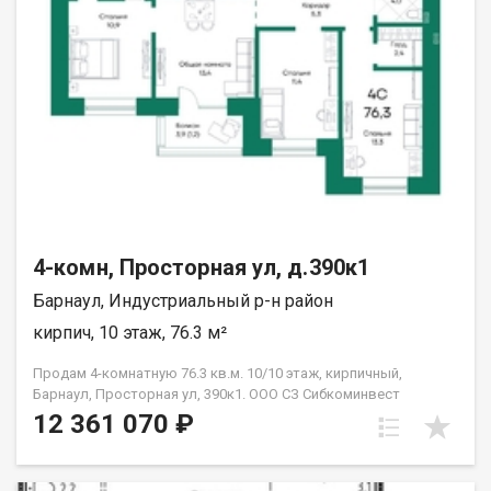
Расположение дома позволяет легко решать повседневные
задачи, так как в непосредственной близости находятся
образовательные учреждения. Рядом со школами и детскими
садами можно организовать учебный процесс и досуг детей
без лишних сложностей. Стоимость данного объекта
недвижимости составляет 12 250 000 рублей. Рядом с
объектом находятся:1 школа,3 детских сада,3 спортивных
учреждения. Возможен обмен на вашу недвижимость.
Возможна продажа в рассрочку. При звонке, пожалуйста,
сообщите номер варианта - JV003022110292.
4-комн, Просторная ул, д.390к1
Барнаул, Индустриальный р-н район
кирпич, 10 этаж, 76.3 м²
Продам 4-комнатную 76.3 кв.м. 10/10 этаж, кирпичный,
Барнаул, Просторная ул, 390к1. ООО СЗ Сибкоминвест
12 361 070 ₽