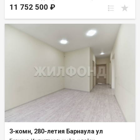
ипотека, IT ипотека, военная ипотека Застройщик передает
11 752 500 ₽
квартиры с выполнением следующих видов работ:
проводится улучшенная штукатурка стен осуществляется
стяжка пола цементно-песчаным раствором
устанавливаются оконные блоки из поливинилхлоридных
профилей с двухкамерным стеклопакетом, без откосов и
подоконников устанавливаются витражи квартир из
алюминиевых профилей с заполнением двухкамерными
стеклопакетами осуществляется остекление лоджий из
поливинилхлоридных профилей с однокамерными
стеклопакетами, без откосов и подоконников металлические
входные двери устанавливаются без отделки откосов
проводится монтаж систем водоснабжения и канализации:
ввод холодной и горячей воды, ввод канализации, установка
приборов учета холодного/горячего водоснабжения
проводится монтаж горизонтальной системы отопления с
установкой радиаторов или конвекторов отопления,
установка счетчиков учета тепла. Дом сдан в январе 2026г.
3-комн, 280-летия Барнаула ул