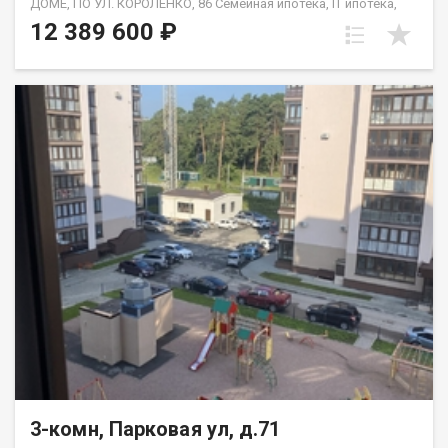
ДОМЕ, ПО УЛ. КОРОЛЕНКО, 86 Семейная ипотека, IT ипотека,
военная ипотека. Рассрочка платежа до августа 2025г.
12 389 600 ₽
Застройщик передает квартиры с выполнением следующих
видов работ: проводится улучшенная штукатурка стен
осуществляется стяжка пола цементно-песчаным раствором
устанавливаются оконные блоки из поливинилхлоридных
профилей с двухкамерным стеклопакетом, без откосов и
подоконников устанавливаются витражи квартир из
алюминиевых профилей с заполнением двухкамерными
стеклопакетами осуществляется остекление лоджий из
поливинилхлоридных профилей с однокамерными
стеклопакетами, без откосов и подоконников металлические
входные двери устанавливаются без отделки откосов
проводится монтаж систем водоснабжения и канализации:
ввод холодной и горячей воды, ввод канализации, установка
приборов учета холодного/горячего водоснабжения
проводится монтаж горизонтальной системы отопления с
установкой радиаторов или конвекторов отопления,
установка счетчиков учета тепла. Дом сдан в январе 2026г.
3-комн, Парковая ул, д.71