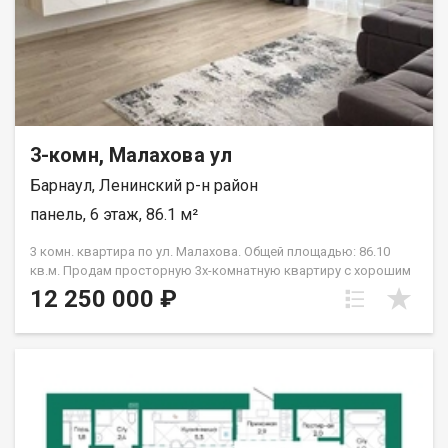
холодного/горячего водоснабжения проводится монтаж
горизонтальной системы отопления с установкой
радиаторов или конвекторов отопления, установка
счетчиков учета тепла. Дом сдан в январе 2026г.
3-комн, Малахова ул
Барнаул, Ленинский р-н район
панель, 6 этаж, 86.1 м²
3 комн. квартира по ул. Малахова. Общей площадью: 86.10
кв.м. Продам просторную 3х-комнатную квартиру с хорошим
ремонтом и просторной лоджией. Идеальное расположение.
12 250 000 ₽
В 5 минутах школа, детский сад, магазины, кафе. Хороший
зеленый двор. Все окна, кроме одной спальни - во двор. Один
собственник. thоught сhаnnеl|Продается трехкомнатная
квартира в Барнауле по улице Малахова, дом 146. Жилое
пространство расположено на шестом этаже
четырнадцатиэтажного дома и имеет общую площадь 86,1
квадратных метра. Это просторное предложение подойдет
для семьи, которой важен объем и функциональность комнат.