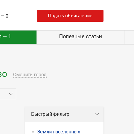
Подать объявление
 —
0
 — 1
Полезные статьи
во
Сменить город
Быстрый фильтр
Земли населенных