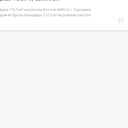
руса 112,5 м² на участке 8 соток ИЖС в с. Сорокино
дом из бруса площадью 112,5 м² на ровном участке
(ИЖС) в п.Сорокино, ул. Гайдара, 57 (пригород
. Дом идеально подойдёт для семьи, которая хочет
собственном доме, не отказываясь от городской
руктуры. Дом: ✅ Общая площадь — 112,5 м² ✅
ная кухня-гостиная для семейных вечеров и приёма
✅ Три отдельные спальни ✅ Санузел ✅ Отдельная
ая ✅ Удобная функциональная планировка Дом из
ьного бруса подходит для круглогодичного
ния. Здесь тепло зимой, комфортно летом и всегда
лагодаря натуральному дереву. Коммуникации: ✅
а ✅ Септик ✅ Электричество — рядом с участком
волит быстрее приступить к строительству и
ь дополнительных затрат на подключение
х коммуникаций. Участок 8 соток (ИЖС) Ровный
позволяет комфортно разместить: ? дом; ? баню; ?
и навес для автомобиля; ? сад и огород; ?
ую зону и террасу; ? детскую площадку. У вас
ся достаточно пространства для отдыха всей
сё необходимое рядом ? Школа, детский сад и
ника — в пешей доступности. ? Магазины — рядом с