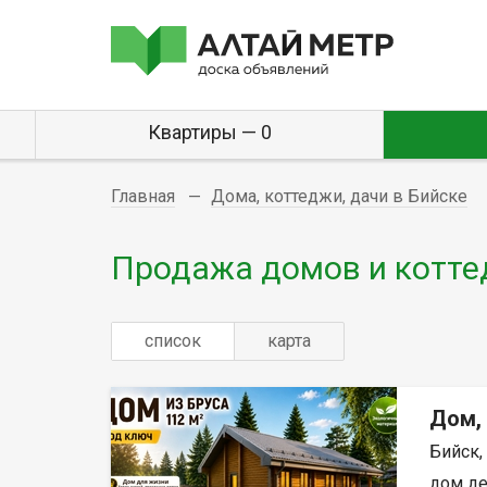
Квартиры — 0
Главная
Дома, коттеджи, дачи в Бийске
Продажа домов и котте
список
карта
Дом,
Бийск,
дом дер