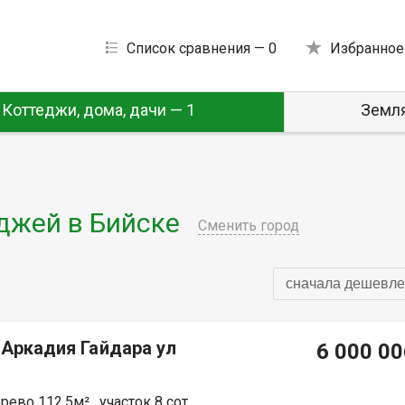
Список сравнения —
0
Избранное
Коттеджи, дома, дачи — 1
Земля
джей в Бийске
Сменить город
сначала дешевле
 Аркадия Гайдара ул
6 000 00
ево 112.5м² , участок 8 сот.