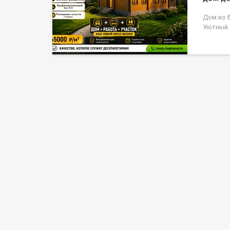
Дом из б
Уютный 
8 соток 
Бийска)
жить в 
инфраст
Простор
гостей 
котельн
натурал
прожива
уютно б
Скважин
Это поз
избежат
основны
участок 
гараж ил
мангальн
останет
семьи. В
поликли