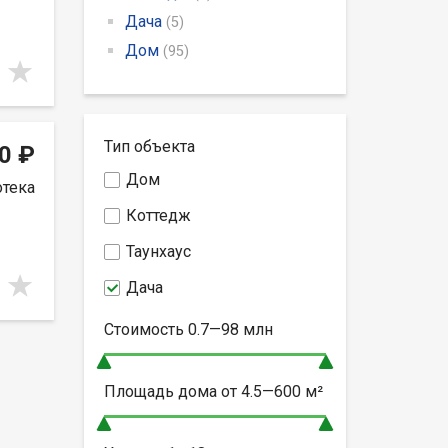
Дача
(5)
Дом
(95)
Тип объекта
0 ₽
Дом
отека
Коттедж
Таунхаус
Дача
Стоимость
0.7—98
млн
Площадь дома от
4.5—600
м²