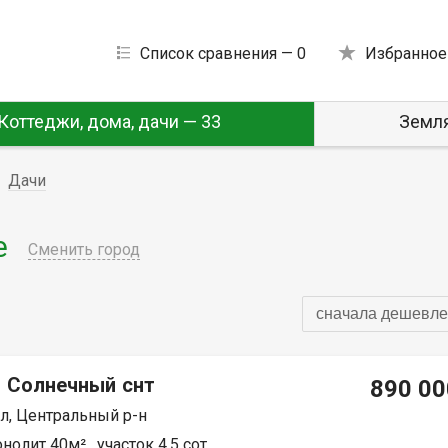
Список сравнения —
0
Избранное
Коттеджи, дома, дачи — 33
Земля
Дачи
е
Сменить город
сначала дешевле
, Солнечный снт
890 00
л, Центральный р-н
олит 40м² , участок 4.5 сот.