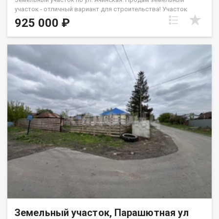
участок - отличный вариант для строительства! Участок
прямоугольной формы с заездом с ул. Ачинской. Заезд можно
925 000 ₽
использовать для строительства гаража, либо для стоянки
авто ( легко помещается 3 легковых автомобиля). На участок
подведена вода и электричество, также имеется газ!
Благодаря заезду на участке очень тихо и уютно! Помощь в
оформлении ипотеки на максимально выгодных условиях!
Возможен обмен на вашу недвижимость. Возможна продажа
в рассрочку. При звонке, пожалуйста, сообщите номер
варианта - JV008022104400.
Земельный участок, Парашютная ул