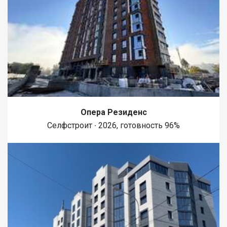
большой семьи. Свобода выбора- вы можете достроить
объект под себя или использовать участок как чистый холст
для нового проекта. Локация и инфраструктура- Тишина и
комфорт- обжитой район, где всё под рукой. В шаговой
доступности- магазины, аптеки, школа и детский сад.
Варианты использования- Жить в малом доме и постепенно
достраивать большой. Использовать малый дом как
гостевой или летнюю кухню после завершения стройки.
Выгодная инвестиция в недвижимость с газом и
коммуникациями. Звоните прямо сейчас! Организуем показ в
удобное для вас время. Возможен обмен на вашу
недвижимость. Возможна продажа в рассрочку. При звонке,
Опера Резиденс
пожалуйста, сообщите номер варианта - JV008022114401.
Селфстроит ∙ 2026, готовность 96%