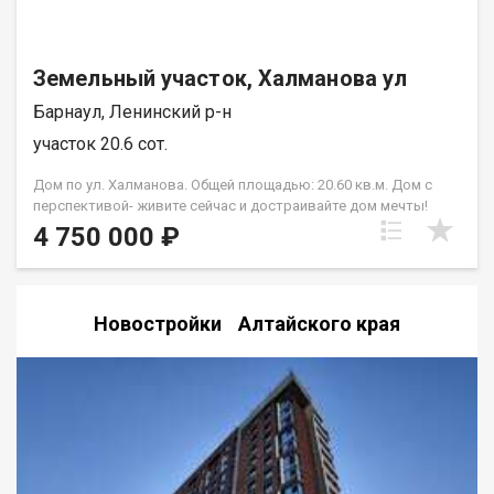
Земельный участок, Халманова ул
Барнаул, Ленинский р-н
участок 20.6 сот.
Дом по ул. Халманова. Общей площадью: 20.60 кв.м. Дом с
перспективой- живите сейчас и достраивайте дом мечты!
Продается участок 4.64 сотки с уникальным сочетанием-
4 750 000 ₽
готовый уютный домик для жизни и просторный
недостроенный коттедж для большой семьи. 1. Готовый
жилой дом (20.6 м) — заезжай и живи! Идеальный вариант,
чтобы не платить за аренду во время стройки- Все удобства
Новостройки Алтайского края
внутри- санузел с душевой кабиной. Тепло и экономно-
заведено газовое отопление. Бонус- на участке уже есть
отличная баня, гараж, детская площадка и хозпостройки. 2.
Большой строящийся дом (130 м + мансарда) Для тех, кто
ценит качество и экологию- Материал- опилкобетон
(арболит) — стены дышат, отлично держат тепло зимой и
прохладу летом, экологически чистый состав. Простор-
площадь позволяет реализовать любую планировку для