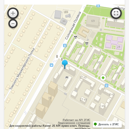
Работает на API 2ГИС
Лицензионное соглашение
Доехать с 2ГИС
Для корректной работы Raster JS API нужен ключ. Помощь:
api@2gis.ru