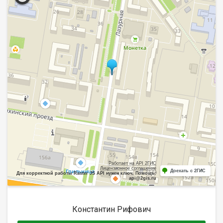
Работает на API 2ГИС
Лицензионное соглашение
Доехать с 2ГИС
Для корректной работы Raster JS API нужен ключ. Помощь:
api@2gis.ru
Константин Рифович