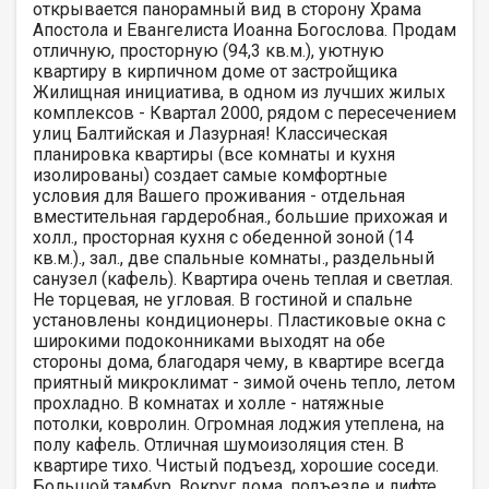
открывается панорамный вид в сторону Храма
Апостола и Евангелиста Иоанна Богослова. Продам
отличную, просторную (94,3 кв.м.), уютную
квартиру в кирпичном доме от застройщика
Жилищная инициатива, в одном из лучших жилых
комплексов - Квартал 2000, рядом с пересечением
улиц Балтийская и Лазурная! Классическая
планировка квартиры (все комнаты и кухня
изолированы) создает самые комфортные
условия для Вашего проживания - отдельная
вместительная гардеробная., большие прихожая и
холл., просторная кухня с обеденной зоной (14
кв.м.)., зал., две спальные комнаты., раздельный
санузел (кафель). Квартира очень теплая и светлая.
Не торцевая, не угловая. В гостиной и спальне
установлены кондиционеры. Пластиковые окна с
широкими подоконниками выходят на обе
стороны дома, благодаря чему, в квартире всегда
приятный микроклимат - зимой очень тепло, летом
прохладно. В комнатах и холле - натяжные
потолки, ковролин. Огромная лоджия утеплена, на
полу кафель. Отличная шумоизоляция стен. В
квартире тихо. Чистый подъезд, хорошие соседи.
Большой тамбур. Вокруг дома, подъезде и лифте