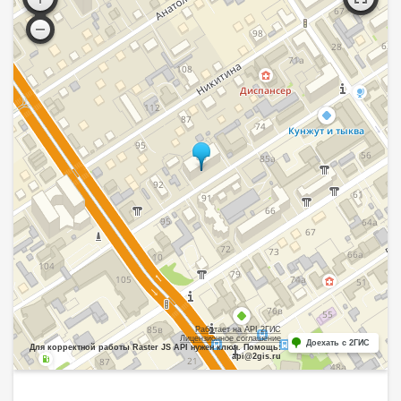
Работает на API 2ГИС
Лицензионное соглашение
Доехать с 2ГИС
Для корректной работы Raster JS API нужен ключ. Помощь:
api@2gis.ru