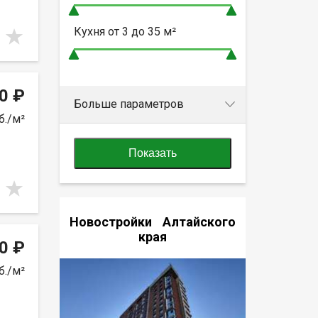
Кухня от
3 до 35
м²
0 ₽
Больше параметров
б./м²
Показать
Новостройки Алтайского
края
0 ₽
б./м²