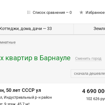
Список сравнения —
0
Избранное
Коттеджи, дома, дачи — 33
Земля
омнатные
 квартир в Барнауле
Сменить город
сначала дешевле
н, 50 лет СССР ул
4 690 00
л, Индустриальный р-н район
102 626 ру
, 9 этаж, 45.7 м²