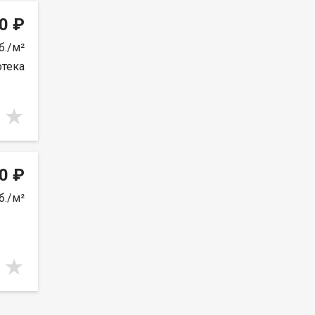
0 ₽
б./м²
отека
0 ₽
б./м²