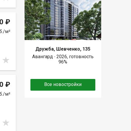
0 ₽
б./м²
Дружба, Шевченко, 135
Авангард ∙ 2026, готовность
96%
0 ₽
Все новостройки
б./м²