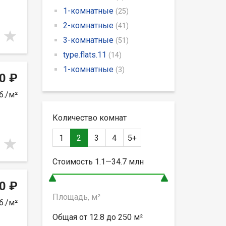
1-комнатные
(25)
2-комнатные
(41)
3-комнатные
(51)
type.flats.11
(14)
1-комнатные
(3)
0 ₽
б./м²
Количество комнат
1
2
3
4
5+
Стоимость
1.1—34.7
млн
0 ₽
Площадь, м²
б./м²
Общая от
12.8 до 250
м²