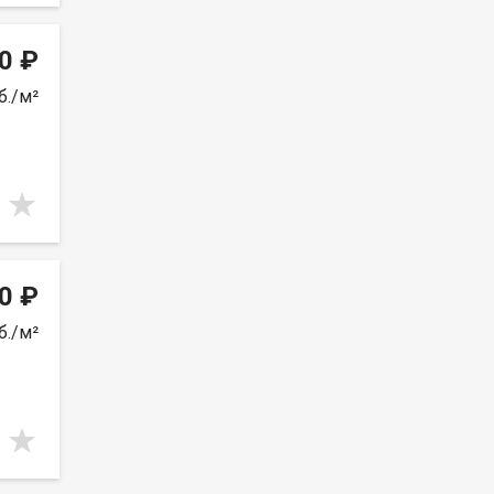
0 ₽
б./м²
0 ₽
б./м²