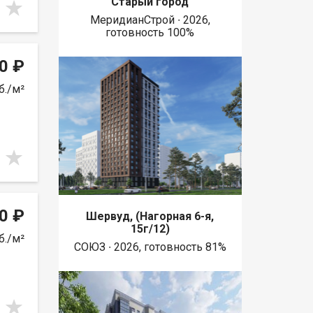
Старый город
МеридианСтрой ∙ 2026,
готовность 100%
0 ₽
б./м²
0 ₽
Шервуд, (Нагорная 6-я,
15г/12)
б./м²
СОЮЗ ∙ 2026, готовность 81%