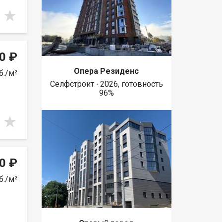
0 ₽
Опера Резиденс
б./м²
Селфстроит ∙ 2026, готовность
96%
0 ₽
б./м²