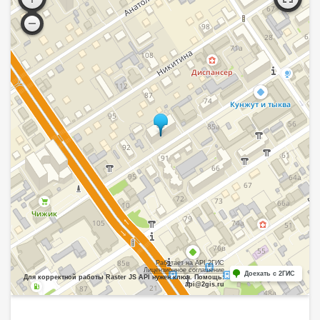
Работает на API 2ГИС
Лицензионное соглашение
Доехать с 2ГИС
Для корректной работы Raster JS API нужен ключ. Помощь:
api@2gis.ru