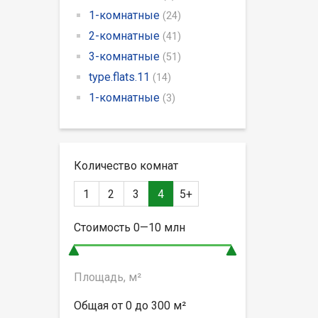
1-комнатные
(24)
2-комнатные
(41)
3-комнатные
(51)
type.flats.11
(14)
1-комнатные
(3)
Количество комнат
1
2
3
4
5+
Стоимость
0—10
млн
Площадь, м²
Общая от
0 до 300
м²