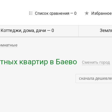
Список сравнения —
0
Избранное
Коттеджи, дома, дачи — 0
Земля
омнатные
ных квартир в Баево
Сменить город
сначала дешевле