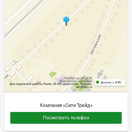
Работает на API 2ГИС
Лицензионное соглашение
Доехать с 2ГИС
Для корректной работы Raster JS API нужен ключ. Помощь:
api@2gis.ru
Компания «Сити Трейд»
Посмотреть телефон