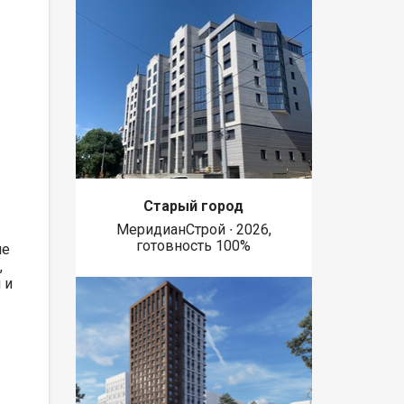
Старый город
МеридианСтрой ∙ 2026,
готовность 100%
не
,
 и