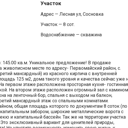
Участок
Адрес — Лесная ул, Сосновка
Участок — 8 сот.
Водоснабжение — скважина
: 145.00 кв.м. Уникальное предложение! В продаже
 живописном месте по адресу- Первомайский район, с.
(третий мансардный) из красного кирпича с внутренней
лощадь 125 м2, дома такого уровня и качества сейчас уже 
 На первом этаже расположена просторная кухня- гостинная
адкой. На втором этаже расположен огромный зал с камином
на на ленточный бор, спальня с выходом на балкон,
Третий мансардный этаж со спальными комнатами.
йном, общая площадь которого по документам 8 соток (по
н капитальным забором, широкие металлические ворота с
екю и капитальный бассейн. Так же на территории участка
 Это эксклюзивный вариант для ценителей природы,
та! Не упустите возможность изменить свою жизнь к