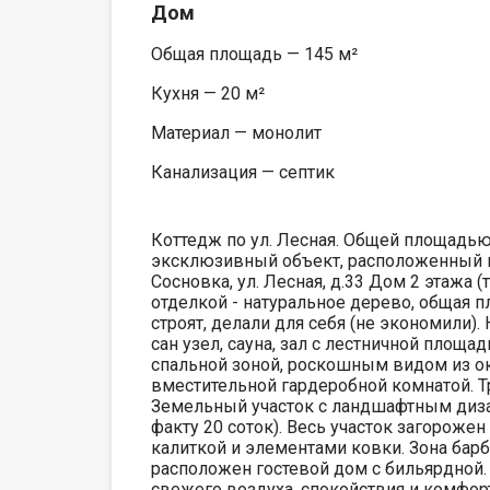
Дом
Общая площадь — 145 м²
Кухня — 20 м²
Материал — монолит
Канализация — септик
Коттедж по ул. Лесная. Общей площадью
эксклюзивный объект, расположенный в
Сосновка, ул. Лесная, д.33 Дом 2 этажа 
отделкой - натуральное дерево, общая п
строят, делали для себя (не экономили).
сан узел, сауна, зал с лестничной площ
спальной зоной, роскошным видом из ок
вместительной гардеробной комнатой. 
Земельный участок с ландшафтным диза
факту 20 соток). Весь участок загороже
калиткой и элементами ковки. Зона барб
расположен гостевой дом с бильярдной.
свежего воздуха, спокойствия и комфор