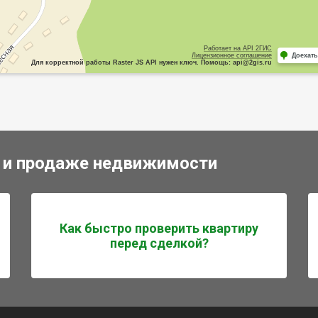
Работает на API 2ГИС
Лицензионное соглашение
Доехать
Для корректной работы Raster JS API нужен ключ. Помощь: api@2gis.ru
 и продаже недвижимости
Как быстро проверить квартиру
перед сделкой?