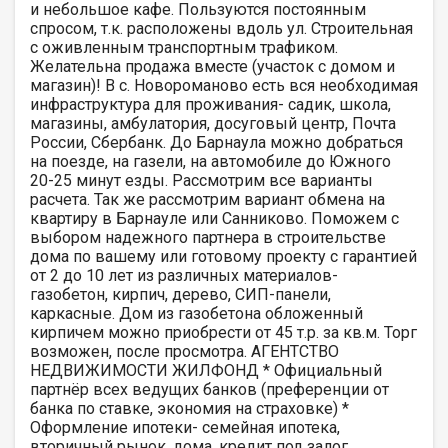
и небольшое кафе. Пользуются постоянным
спросом, т.к. расположены вдоль ул. Строительная
с оживленным транспортным трафиком.
Желательна продажа вместе (участок с домом и
магазин)! В с. Новороманово есть вся необходимая
инфраструктура для проживания- садик, школа,
магазины, амбулатория, досуговый центр, Почта
России, Сбербанк. До Барнаула можно добраться
на поезде, на газели, на автомобиле до Южного
20-25 минут езды. Рассмотрим все варианты
расчета. Так же рассмотрим вариант обмена на
квартиру в Барнауле или Санниково. Поможем с
выбором надежного партнера в строительстве
дома по вашему или готовому проекту с гарантией
от 2 до 10 лет из различных материалов-
газобетон, кирпич, дерево, СИП-панели,
каркасные. Дом из газобетона обложенный
кирпичем можно приобрести от 45 т.р. за кв.м. Торг
возможен, после просмотра. АГЕНТСТВО
НЕДВИЖИМОСТИ ЖИЛФОНД * Официальный
партнёр всех ведущих банков (преференции от
банка по ставке, экономия на страховке) *
Оформление ипотеки- семейная ипотека,
вторичный рынок, дома, кредит под залог