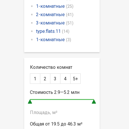
1-комнатные
(25)
2-комнатные
(41)
3-комнатные
(51)
type.flats.11
(14)
1-комнатные
(3)
Количество комнат
1
2
3
4
5+
Стоимость
2.9—5.2
млн
Площадь, м²
Общая от
19.5 до 46.3
м²