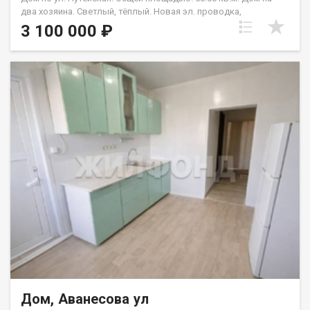
два хозяина. Светлый, тёплый. Новая эл. проводка,
водопровод(вода заведена в баню и на участке). Свежий
3 100 000 ₽
ремонт-2023г. Пластиковые окна, металлическая дверь.
Kрыша профнастил, фасады-сайдинг. Бетонные дорожки.
Залита площадка под гараж, асфальтированный подъезд. На
участке растёт вишня, смородина красная, чёрная,
жимолость, малина, крыжовник, клубника. Удобный подъезд,
асфальтированная дорога, в центре года. Рядом школа,
детский сад, магазины в шаговой доступности. Возможен
обмен на вашу недвижимость. Возможна продажа в
рассрочку. При звонке, пожалуйста, сообщите номер
варианта - JV008022136539.
Дом, Аванесова ул