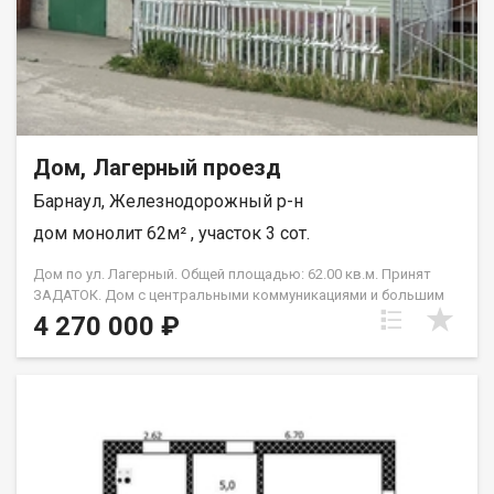
недвижимость. Возможна продажа в рассрочку. При звонке,
пожалуйста, сообщите номер варианта - JV008022133321.
Дом, Лагерный проезд
Барнаул, Железнодорожный р-н
дом монолит 62м² , участок 3 сот.
Дом по ул. Лагерный. Общей площадью: 62.00 кв.м. Принят
ЗАДАТОК. Дом с центральными коммуникациями и большим
гаражом на две машины в Барнауле! Продается уютный дом
4 270 000 ₽
площадью 62 кв.м на ровном участке 3 сотки по адресу- г.
Барнаул, Лагерный проезд Главное преимущество дома — все
удобства городской квартиры- - центральное отопление., -
центральная канализация., - центральное электроснабжение.,
- газ проходит по улице, при необходимости возможно
подключение. - прекрасные соседи Дом построен из бруса,
теплый и ухоженный. Просторные комнаты позволяют
комфортно разместить всю семью. Установлены