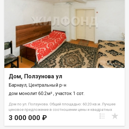
окон которых открывается вид на Обь! Имеется баня, погреб,
выгребная яма. Здесь рай для любителей рыбалки! Катание на
снегоходах зимой и на квадроциклах летом! Конструктив
дома - газобетон +утеплитель +начата обшивка планкеном!
Материалы закуплены и остаются новым собственникам.
Звоните, записывайтесь на просмотр. Возможен обмен на
вашу недвижимость. Возможна продажа в рассрочку. При
звонке, пожалуйста, сообщите номер варианта -
JV008022144762.
Дом, Ползунова ул
Барнаул, Центральный р-н
дом монолит 60.2м² , участок 1 сот.
Дом по ул. Ползунова. Общей площадью: 60.20 кв.м. Лучшее
ценовое предложение в соотношении цены и квадратных
метров с учётом расположения недвижимости в центре
3 000 000 ₽
города. В продаже 2 комнаты, большая кухня, сан. узел,
коридор и сени - более 60 м2. Находится отдельно от других