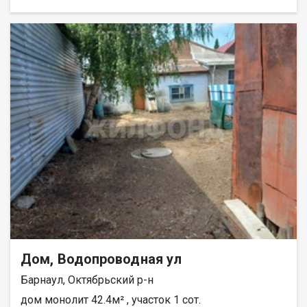
отопление печное, стоит новая современная печка, в комнате
всегда тепло. Канализация центральная. Имеется участок
земли под посадки и хоз. постройка для хранения. Площадь
Спартака в пешей доступности, где есть все магазины и
развязка общественного транспорта. Собственник один
взрослый. Долгов и обременений нет. По документам доля.
Более дешевых квадратных метров в городе нет, ближайшая
цена в 2 раза больше. Рядом с объектом находятся:1 школа,4
детских сада,4 спортивных учреждения. Возможен обмен на
вашу недвижимость. Возможна продажа в рассрочку. При
звонке, пожалуйста, сообщите номер варианта -
JV009022103678.
Дом, Водопроводная ул
Барнаул, Октябрьский р-н
дом монолит 42.4м² , участок 1 сот.