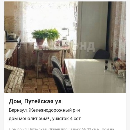
долей, на первом этаже со своим входом. Центральная
канализация и водопровод. Отопление газовым котлом. Во
дворе дома собственная баня на дровах. Есть свой участок
для огорода 1 сотка. Площадь Спартака, транспорт и
магазины в нескольких минутах. Собственник один, взрослый.
Долгов и обременений нет. По документам доля. Рядом с
объектом находятся:1 школа,4 детских сада,4 спортивных
учреждения. Возможен обмен на вашу недвижимость.
Возможна продажа в рассрочку. При звонке, пожалуйста,
сообщите номер варианта - JV004022101268.
Дом, Путейская ул
Барнаул, Железнодорожный р-н
дом монолит 56м² , участок 4 сот.
Дом по ул. Путейская. Общей площадью: 56.00 кв.м. Дом на