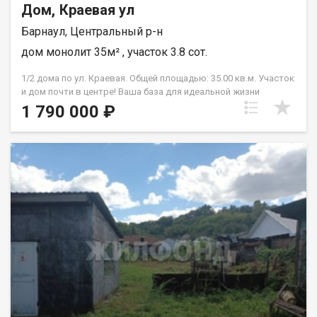
Дом, Краевая ул
Барнаул, Центральный р-н
дом монолит 35м² , участок 3.8 сот.
1/2 дома по ул. Краевая. Общей площадью: 35.00 кв.м. Участок
и дом почти в центре! Ваша база для идеальной жизни
Продается 1.2 дома площадью 35 кв.м на участке почти 4
1 790 000 ₽
сотки. Это тот самый случай, когда локация решает всё.
Материал стен-брус, имеются- две комнаты - 13,3 м2 и 7,8 м2,
кухня - 6,5 м2, туалет., дополнительная площадь к жилому
пространству - сени 6,5 м2.., возможность дальнейшего
расширения за счет пристройки, площадь земли позволяет. В
чем главные плюсы- • Центр под рукой- Вы живете в тишине
частного сектора, но до всей инфраструктуры города —
рукой подать. • Широкая улица- Редкое преимущество для
частного сектора! Удобный подъезд, много места перед
домом, никаких проблем с парковкой или проездом
спецтехники. • Свой земельный участок- 4 сотки — это
идеальный размер для уютного сада, зоны барбекю или
строительства новой бани. • Крепкая основа- Дом 1974 года
постройки, две полноценные комнаты. Можно заехать и жить,
постепенно превращая его в дом своей мечты. Это отличная