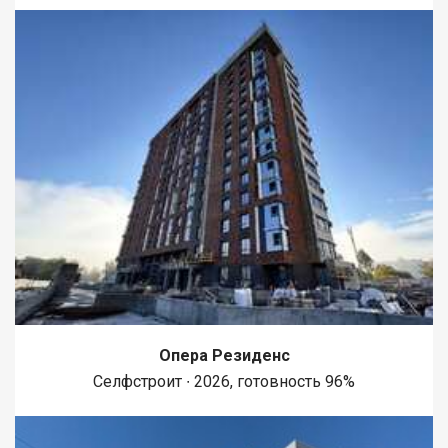
и надежно).</li> <li data-list="bullet"><span class="ql-ui"
contenteditable="false"></span>Перспективы: рядом проходит
газ, при желании можно легко перейти на индивидуальное
отопление.</li> <li data-list="bullet"><span class="ql-ui"
contenteditable="false"></span>Состояние: косметический
ремонт, можно заехать и жить.</li> <li data-list="bullet"><span
class="ql-ui" contenteditable="false"></span>Юридическая
чистота: документы готовы, подходит под ипотеку.</li></ul>
Участок и постройки: В пользовании земельный участок 456
кв.м. На территории есть всё для комфортной жизни:<ul><li
data-list="bullet"><span class="ql-ui" contenteditable="false">
</span>Баня;</li> <li data-list="bullet"><span class="ql-ui"
contenteditable="false"></span>Гараж для вашего авто;</li> <li
data-list="bullet"><span class="ql-ui" contenteditable="false">
</span>Летняя кухня;</li> <li
Опера Резиденс
Селфстроит ∙ 2026, готовность 96%