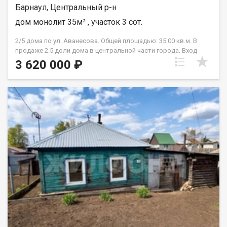
Барнаул, Центральный р-н
дом монолит 35м² , участок 3 сот.
2/5 дома по ул. Аванесова. Общей площадью: 35.00 кв.м. В
продаже 2.5 доли дома в центральной части города. Вход
отдельный. Есть возможность организовать заезд во двор
3 620 000 ₽
или простроить гараж. За домом компактный огород, на
котором, при желании, можно сделать зону отдыха. Дом
очень теплый и сухой, построен из шлакобетона. Отопление
печное, но по участку идет газ. Холодная вода центральная,
свой септик, есть погреб. В доме чисто, уютно, 2 комнаты и
кухня. Так же есть душевая и туалет. Мебель остается по
договоренности. Расположение дома очень удачное. Не
далеко до центра. Остановка через дорогу. В любую точку
можно уехать хоть на трамвае, хоть на автобусе. Школа и
садик в пешей доступности. Один взрослый собственник, без
долгов и обременений. Никто не прописан. Присутствует торг!
Звоните, отвечу на все интересующие вопросы. Просмотр в
удобное для вас время! Возможен обмен на вашу
недвижимость. Возможна продажа в рассрочку. При звонке,
пожалуйста, сообщите номер варианта - JV008022146211.