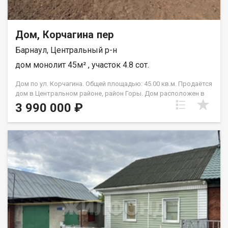
Дом, Корчагина пер
Барнаул, Центральный р-н
дом монолит 45м² , участок 4.8 сот.
Дом по ул. Корчагина. Общей площадью: 45.00 кв.м. Продаётся
дом в Центральном районе, район Горы. Дом расположен в
черте города — отличное место для жизни, дачи или
3 990 000 ₽
строительства нового дома. Участок просторный, с большим
потенциалом для благоустройства и расширения. Площадь
дома около 45 м. Дом из бруса, высокий фундамент, ровные
стены, высокие потолки. Установлены пластиковые окна,
новая крыша после ремонта. Подведены свет и центральная
вода, газ проходит по границе участка. Отопление печное.
Дом требует небольших вложений. На участке есть баня. Дом
подходит под прописку и ипотеку. Рядом остановки, магазины,
школы — всё необходимое для комфортной жизни. Хороший
вариант для тех, кто ищет недорогой дом в городе и хочет
сделать всё под себя. Дом и участок с большим потенциалом.
Приезжайте на просмотр. Возможен обмен на вашу