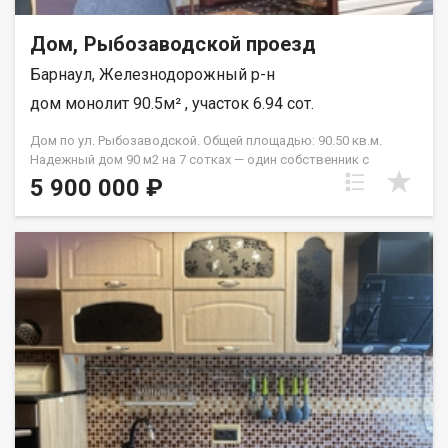
Дом, Рыбозаводской проезд
Барнаул, Железнодорожный р-н
дом монолит 90.5м² , участок 6.94 сот.
Дом по ул. Рыбозаводской. Общей площадью: 90.50 кв.м.
Надежный дом 90 м2 на 7 сотках — один собственник с
постройки! О ДОМЕ Продается крепкий, ухоженный и очень
5 900 000 ₽
светлый отдельно стоящий дом. Введен в эксплуатацию в
1981 году и всё это время находился в заботливых руках
одной семьи. • Площадь- 90,5 м2. • Планировка 1-го этажа- 3
изолированные комнаты (17, 14 и 8 м2) — у каждого члена
семьи будет свое пространство! • 2-й этаж- Большая комната
(27 м2) с выходом на балкон. Сейчас используется в летний
период, но это отличный потенциал для расширения жилой
зоны. • Коммуникации- Газовое отопление (тепло и экономно),
центральное водоснабжение, местная канализация (септик).
УЧАСТОК И ПОСТРОЙКИ- • 7 соток плодородной земли- Места
хватит для всех ваших задумок — от теплиц и грядок до зоны
отдыха. • Баня- Собственная банька для души и здоровья.
ЛОКАЦИЯ — ВСЁ ДЛЯ СЕМЬИ- • Транспорт- Шикарная развязка
в любую точку города, до остановки всего 5 минут пешком. •