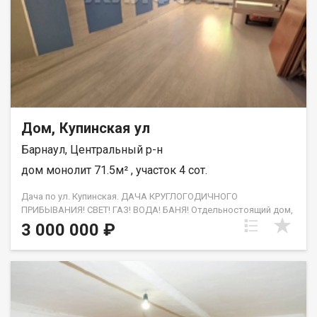
Дом, Купинская ул
Барнаул, Центральный р-н
дом монолит 71.5м² , участок 4 сот.
Дача по ул. Купинская. ДАЧА КРУГЛОГОДИЧНОГО
ПРИБЫВАНИЯ! СВЕТ! ГАЗ! ВОДА! БАНЯ! Отдельностоящий дом,
с кадастровым номером! Не доля! Двухэтажный, площадью
3 000 000 ₽
71 кв м, ждет своего хозяина. Объект находится в снт Восход,
рядом с горнолыжной базой Авальман, оформлен как жилой
дом, имеет кадастровый номер. Вокруг люди проживают
круглый год. На первом этаже расположена просторная кухня
гостиная, где можно проводить семейные вечера, санузел,
зона прихожей! На втором этаже - две спальные комнаты из