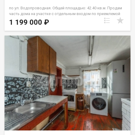
по ул. Водопроводная. Общей площадью: 42.40 кв.м. Продам
часть дома на участке с отдельным входом по приемлемой
цене. За адекватную стоимость вы приобретете две комнаты,
1 199 000 ₽
кухню общей площадью 40 квадратных метров. Это отличная
альтернатива малогабаритным квартирам! Участок земли
добавляет ценности этим квадратам.У вас появляется
уникальная возможность проводить неспешные летние
вечера, наслаждаясь газоном и цветочными клумбами в
стороне от посторонних глаз. Вы сможете построить себе
новый дом с жаркой баней. Достаточная удаленность от
дороги позволяет наслаждаться тишиной, а
асфальтированная улица - с комфортом возвращаться
домой. Газ проходит по улице. Водоснабжение центральное.
Благодаря хорошей транспортной развязке вы сможете
быстро добраться в любую точку Барнаула и не только.
Звоните. Просмотр по договоренности. Возможен обмен на
вашу недвижимость. Возможна продажа в рассрочку. При
звонке, пожалуйста, сообщите номер варианта -
JV008022136864. Ольга Владимировна