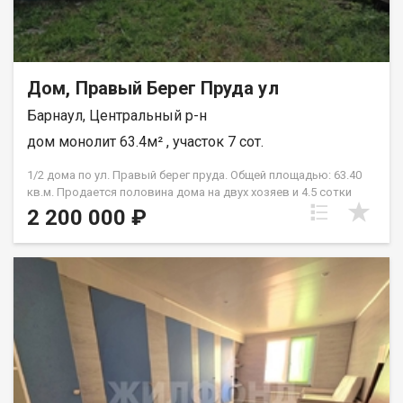
альтернатива тесной однушке. Свой двор, своя земля и
минимум соседей. Звоните, отвечу на все вопросы и покажу в
удобное для вас время! Возможен обмен на вашу
недвижимость. Возможна продажа в рассрочку. При звонке,
пожалуйста, сообщите номер варианта - JV008022110979.
Дом, Правый Берег Пруда ул
Барнаул, Центральный р-н
дом монолит 63.4м² , участок 7 сот.
1/2 дома по ул. Правый берег пруда. Общей площадью: 63.40
кв.м. Продается половина дома на двух хозяев и 4.5 сотки
земли. Отопление Печное-водяное . Дом требует
2 200 000 ₽
реконструкции. Главное - земля под строительство, рядом с
центром города. Возможен обмен на вашу недвижимость.
Возможна продажа в рассрочку. При звонке, пожалуйста,
сообщите номер варианта - JV000080020353.