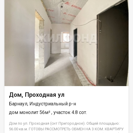
бизнеса!! Преимущества локации дома- Отличная
транспортная развязка , легко уехать в любую часть города!
Центр города в Пяти минутах !! Документы готовы к сделке!
Без обременений! Звоните, все расскажем и покажем!!
Возможен обмен на вашу недвижимость. Возможна продажа
в рассрочку. При звонке, пожалуйста, сообщите номер
варианта - JV008022144404.
Дом, Проходная ул
Барнаул, Индустриальный р-н
дом монолит 56м² , участок 4.8 сот.
Дом по ул. Проходная (снт Пригородное). Общей площадью:
56.00 кв.м. ГОТОВЫ РАССМОТРЕТЬ ОБМЕН НА 3 КОМ. КВАРТИРУ