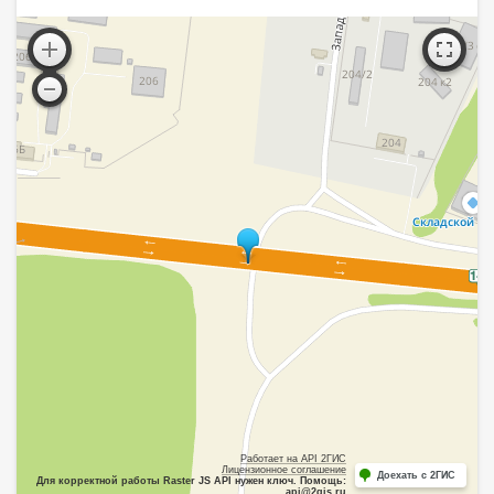
Работает на API 2ГИС
Лицензионное соглашение
Доехать с 2ГИС
Для корректной работы Raster JS API нужен ключ. Помощь:
api@2gis.ru