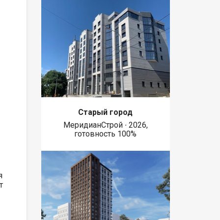
Старый город
МеридианСтрой ∙ 2026,
готовность 100%
я
т