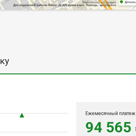
Лицензионное соглашение
Доехать
Для корректной работы Raster JS API нужен ключ. Помощь: api@2gis.ru
ку
0
Ежемесячный платеж
94 565